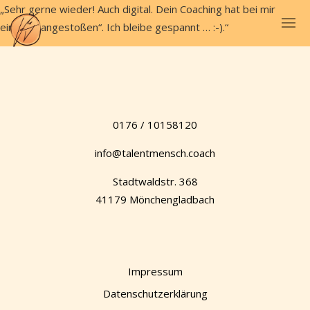
„Sehr gerne wieder! Auch digital. Dein Coaching hat bei mir
einiges „angestoßen“. Ich bleibe gespannt … :-).“
0176 / 10158120
info@talentmensch.coach
Stadtwaldstr. 368
41179 Mönchengladbach
Impressum
Datenschutzerklärung