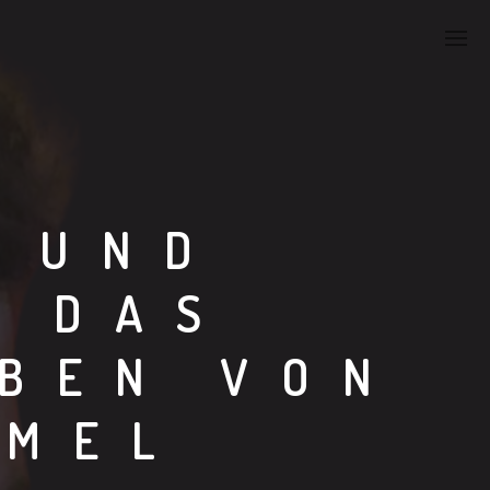
 UND
: DAS
EBEN VON
ÜMEL