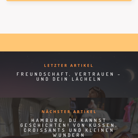
LETZTER ARTIKEL
FREUNDSCHAFT, VERTRAUEN –
UND DEIN LÄCHELN
NÄCHSTER ARTIKEL
HAMBURG, DU KANNST
GESCHICHTEN! VON KÜSSEN,
CROISSANTS UND KLEINEN
WUNDERN