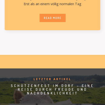
Erst als an einem völlig normalen Tag
READ MORE
LETZTER ARTIKEL
SCHÜTZENFEST IM DORF - EINE
REISE DURCH FREUDE UND
NACHDENKLICHKEIT