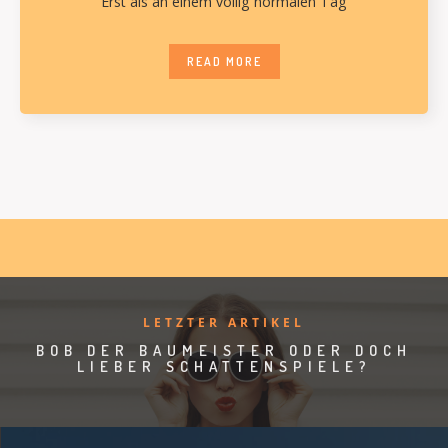
Erst als an einem völlig normalen Tag
READ MORE
LETZTER ARTIKEL
BOB DER BAUMEISTER ODER DOCH
LIEBER SCHATTENSPIELE?