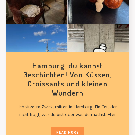
Hamburg, du kannst
Geschichten! Von Küssen,
Croissants und kleinen
Wundern
Ich sitze im Zwick, mitten in Hamburg. Ein Ort, der
nicht fragt, wer du bist oder was du machst. Hier
READ MORE